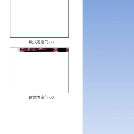
欧式卷帘门-03
欧式卷帘门-06