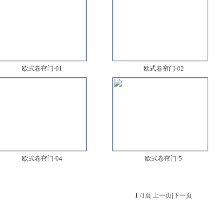
欧式卷帘门-01
欧式卷帘门-02
欧式卷帘门-04
欧式卷帘门-5
1 /1页 上一页|下一页