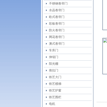
不锈钢卷帘门
水晶卷帘门
欧式卷帘门
彩板卷帘门
防火卷帘门
网花卷帘门
澳式卷帘门
车库门
伸缩门
阳光棚
推拉门
铁艺大门
铁艺楼梯
铁艺护窗
铁艺围栏
电机