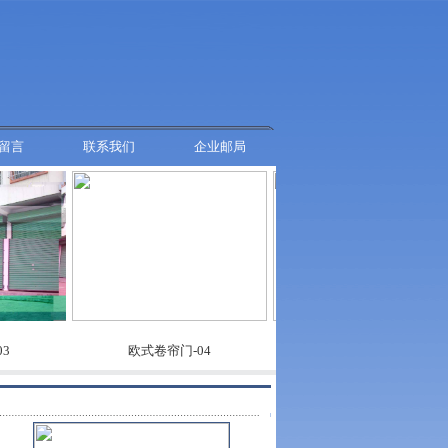
留言
联系我们
企业邮局
欧式卷帘门-04
欧式卷帘门-03