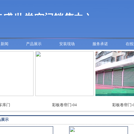
司新闻
产品展示
安装现场
服务承诺
在线
门
彩板卷帘门-04
彩板卷帘门-03
品展示