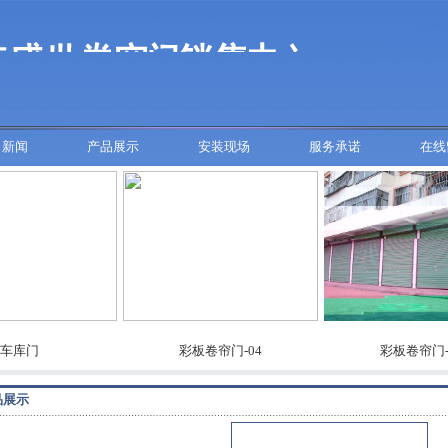
司新闻
产品展示
安装现场
服务承诺
在线
库门
彩板卷帘门-04
彩板卷帘门-03
品展示