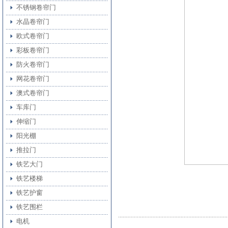
不锈钢卷帘门
水晶卷帘门
欧式卷帘门
彩板卷帘门
防火卷帘门
网花卷帘门
澳式卷帘门
车库门
伸缩门
阳光棚
推拉门
铁艺大门
铁艺楼梯
铁艺护窗
铁艺围栏
电机