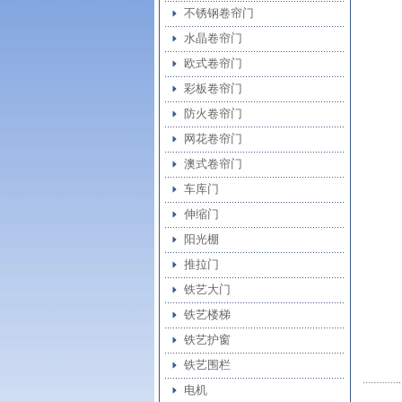
不锈钢卷帘门
水晶卷帘门
欧式卷帘门
彩板卷帘门
防火卷帘门
网花卷帘门
澳式卷帘门
车库门
伸缩门
阳光棚
推拉门
铁艺大门
铁艺楼梯
铁艺护窗
铁艺围栏
电机