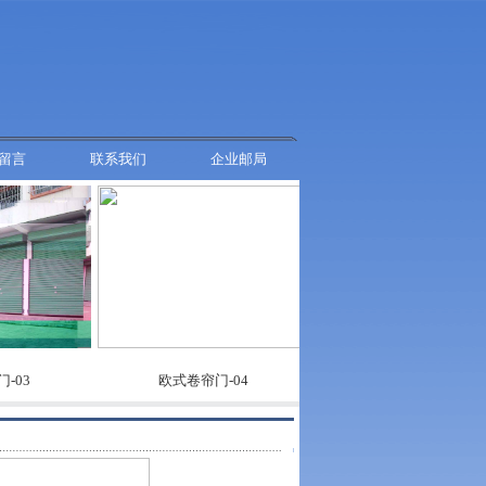
留言
联系我们
企业邮局
3
欧式卷帘门-04
欧式卷帘门-03