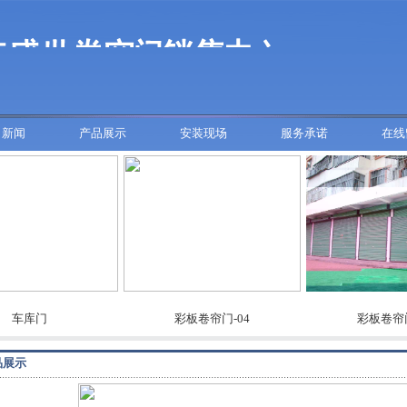
司新闻
产品展示
安装现场
服务承诺
在线
车库门
彩板卷帘门-04
彩板卷帘门-0
品展示